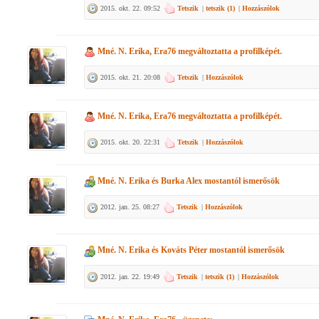
2015. okt. 22. 09:52
Tetszik
|
tetszik (
1
)
|
Hozzászólok
Mné. N. Erika, Era76
megváltoztatta a profilképét.
2015. okt. 21. 20:08
Tetszik
|
Hozzászólok
Mné. N. Erika, Era76
megváltoztatta a profilképét.
2015. okt. 20. 22:31
Tetszik
|
Hozzászólok
Mné. N. Erika
és
Burka Alex
mostantól ismerősök
2012. jan. 25. 08:27
Tetszik
|
Hozzászólok
Mné. N. Erika
és
Kováts Péter
mostantól ismerősök
2012. jan. 22. 19:49
Tetszik
|
tetszik (
1
)
|
Hozzászólok