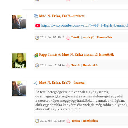
Mné. N. Erika, Era76
- üzenete:
http://www.youtube.com/watch?v=FP_F4IgHejU&amp;
2011. dec. 07. 10:18
Tetszik
|
tetszik (
1
)
|
Hozzászólok
Papp Tamás
és
Mné. N. Erika
mostantól ismerősök
2011. nov. 15. 14:44
Tetszik
|
Hozzászólok
Mné. N. Erika, Era76
- üzenete:
"A testi betegségekre ott vannak a gyógyszerek,
de a magányt,kétségbeesést és reménytelenséget egyedül
a szeretet képes meggyógyítani.Sokan vannak a világban,
akik egy darabka kenyérre éheznek,de még többen olyanok
akik csak egy kis szeretetre. "
2011. nov. 13. 12:40
Tetszik
|
Hozzászólok