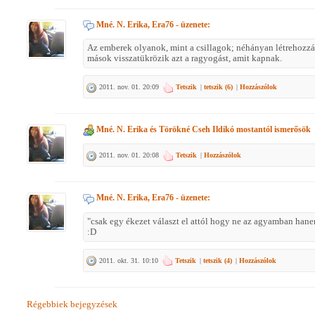
Mné. N. Erika, Era76
- üzenete:
Az emberek olyanok, mint a csillagok; néhányan létrehozzá
mások visszatükrözik azt a ragyogást, amit kapnak.
2011. nov. 01. 20:09
Tetszik
|
tetszik (
6
)
|
Hozzászólok
Mné. N. Erika
és
Törökné Cseh Ildikó
mostantól ismerősök
2011. nov. 01. 20:08
Tetszik
|
Hozzászólok
Mné. N. Erika, Era76
- üzenete:
"csak egy ékezet választ el attól hogy ne az agyamban han
:D
2011. okt. 31. 10:10
Tetszik
|
tetszik (
4
)
|
Hozzászólok
Régebbiek bejegyzések