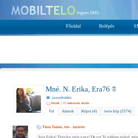
Ingyen SMS
Főoldal
Belépés
S
Mné. N. Erika, Era76
üzenetküldés
|
Tetszik
17
embernek tetszik
Fal
Adatok
Képei (4)
iwiw kép (3574)
Tinta Tamás, ttto
- üzenete:
Szia Erika! Tényleg szép vagy! De ezt Te jobban tudod, min