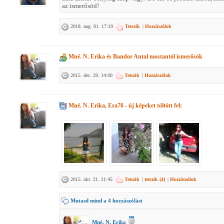
az ismerősöd!
2018. aug. 01. 17:19
Tetszik
|
Hozzászólok
Mné. N. Erika
és
Bandor Antal
mostantól ismerősök
2015. dec. 29. 14:00
Tetszik
|
Hozzászólok
Mné. N. Erika, Era76
- új képeket töltött fel:
2015. okt. 21. 21:45
Tetszik
|
tetszik (
4
)
|
Hozzászólok
Mutasd mind a 4 hozzászólást
Mné. N. Erika