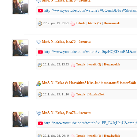
Mné. N. Erika, Era76
- üzenete:
http://www.youtube.com/watch?v=UQemBBJuWSk&amp;
2012. jan. 19. 19:59
Tetszik
|
tetszik (
1
)
|
Hozzászólok
Mné. N. Erika, Era76
- üzenete:
http://www.youtube.com/watch?v=0qzHQEDbnRM&amp;
2011. dec. 23. 13:53
Tetszik
|
tetszik (
2
)
|
Hozzászólok
Mné. N. Erika
és
Horváthné Kiss Judit
mostantól ismerősök
2011. dec. 19. 11:10
Tetszik
|
Hozzászólok
Mné. N. Erika, Era76
- üzenete:
http://www.youtube.com/watch?v=FP_F4IgHejU&amp;
2011. dec. 08. 20:49
Tetszik
|
tetszik (
1
)
|
Hozzászólok