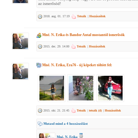
az ismerősöd!
2018. aug. 01. 17:19
Tetszik
|
Hozzászólok
Mné. N. Erika
és
Bandor Antal
mostantól ismerősök
2015. dec. 29. 14:00
Tetszik
|
Hozzászólok
Mné. N. Erika, Era76
- új képeket töltött fel:
2015. okt. 21. 21:45
Tetszik
|
tetszik (
4
)
|
Hozzászólok
Mutasd mind a 4 hozzászólást
Mné. N. Erika