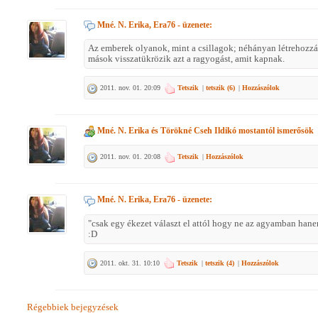
Mné. N. Erika, Era76
- üzenete:
Az emberek olyanok, mint a csillagok; néhányan létrehozzá
mások visszatükrözik azt a ragyogást, amit kapnak.
2011. nov. 01. 20:09
Tetszik
|
tetszik (
6
)
|
Hozzászólok
Mné. N. Erika
és
Törökné Cseh Ildikó
mostantól ismerősök
2011. nov. 01. 20:08
Tetszik
|
Hozzászólok
Mné. N. Erika, Era76
- üzenete:
"csak egy ékezet választ el attól hogy ne az agyamban han
:D
2011. okt. 31. 10:10
Tetszik
|
tetszik (
4
)
|
Hozzászólok
Régebbiek bejegyzések