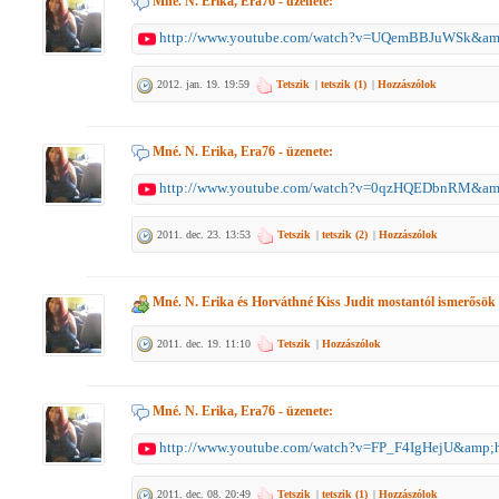
Mné. N. Erika, Era76
- üzenete:
http://www.youtube.com/watch?v=UQemBBJuWSk&amp;
2012. jan. 19. 19:59
Tetszik
|
tetszik (
1
)
|
Hozzászólok
Mné. N. Erika, Era76
- üzenete:
http://www.youtube.com/watch?v=0qzHQEDbnRM&amp;
2011. dec. 23. 13:53
Tetszik
|
tetszik (
2
)
|
Hozzászólok
Mné. N. Erika
és
Horváthné Kiss Judit
mostantól ismerősök
2011. dec. 19. 11:10
Tetszik
|
Hozzászólok
Mné. N. Erika, Era76
- üzenete:
http://www.youtube.com/watch?v=FP_F4IgHejU&amp;
2011. dec. 08. 20:49
Tetszik
|
tetszik (
1
)
|
Hozzászólok