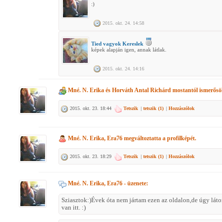
:)
2015. okt. 24. 14:58
Tied vagyok Kereslek
képek alapján igen, annak látlak.
2015. okt. 24. 14:16
Mné. N. Erika
és
Horváth Antal Richárd
mostantól ismerős
2015. okt. 23. 18:44
Tetszik
|
tetszik (
1
)
|
Hozzászólok
Mné. N. Erika, Era76
megváltoztatta a profilképét.
2015. okt. 23. 18:29
Tetszik
|
tetszik (
1
)
|
Hozzászólok
Mné. N. Erika, Era76
- üzenete:
Sziasztok:)Évek óta nem jártam ezen az oldalon,de úgy láto
van itt. :)