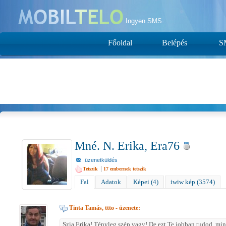
Ingyen SMS
Főoldal
Belépés
S
Mné. N. Erika, Era76
üzenetküldés
|
Tetszik
17
embernek tetszik
Fal
Adatok
Képei (4)
iwiw kép (3574)
Tinta Tamás, ttto
- üzenete:
Szia Erika! Tényleg szép vagy! De ezt Te jobban tudod, min