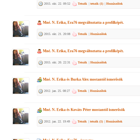
2015. okt. 22. 09:52
Tetszik
|
tetszik (
1
)
|
Hozzászólok
Mné. N. Erika, Era76
megváltoztatta a profilképét.
2015. okt. 21. 20:08
Tetszik
|
Hozzászólok
Mné. N. Erika, Era76
megváltoztatta a profilképét.
2015. okt. 20. 22:31
Tetszik
|
Hozzászólok
Mné. N. Erika
és
Burka Alex
mostantól ismerősök
2012. jan. 25. 08:27
Tetszik
|
Hozzászólok
Mné. N. Erika
és
Kováts Péter
mostantól ismerősök
2012. jan. 22. 19:49
Tetszik
|
tetszik (
1
)
|
Hozzászólok