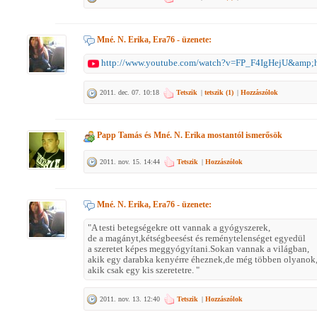
Mné. N. Erika, Era76
- üzenete:
http://www.youtube.com/watch?v=FP_F4IgHejU&amp;
2011. dec. 07. 10:18
Tetszik
|
tetszik (
1
)
|
Hozzászólok
Papp Tamás
és
Mné. N. Erika
mostantól ismerősök
2011. nov. 15. 14:44
Tetszik
|
Hozzászólok
Mné. N. Erika, Era76
- üzenete:
"A testi betegségekre ott vannak a gyógyszerek,
de a magányt,kétségbeesést és reménytelenséget egyedül
a szeretet képes meggyógyítani.Sokan vannak a világban,
akik egy darabka kenyérre éheznek,de még többen olyanok
akik csak egy kis szeretetre. "
2011. nov. 13. 12:40
Tetszik
|
Hozzászólok