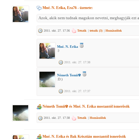
Mné. N. Erika, Era76
- üzenete:
Azok, akik nem tudnak magukon nevetni, meghagyják ezt a 
2011. okt. 27. 17:36
Tetszik
|
tetszik (
3
)
|
Hozzászólok
Mné. N. Erika
:)
2011. okt. 27. 17:38
Németh Tomii☢
:D:)
2011. okt. 27. 17:37
Németh Tomii☢
és
Mné. N. Erika
mostantól ismerősök
2011. okt. 27. 17:38
Tetszik
|
Hozzászólok
Mné. N. Erika
és
Bak Krisztián
mostantól ismerősök