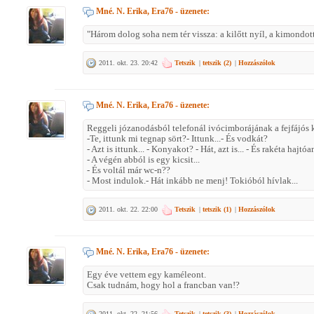
Mné. N. Erika, Era76
- üzenete:
"Három dolog soha nem tér vissza: a kilőtt nyíl, a kimondott 
2011. okt. 23. 20:42
Tetszik
|
tetszik (
2
)
|
Hozzászólok
Mné. N. Erika, Era76
- üzenete:
Reggeli józanodásból telefonál ivócimborájának a fejfájós 
-Te, ittunk mi tegnap sört?- Ittunk...- És vodkát?
- Azt is ittunk... - Konyakot? - Hát, azt is... - És rakéta hajt
- A végén abból is egy kicsit...
- És voltál már wc-n??
- Most indulok.- Hát inkább ne menj! Tokióból hívlak...
2011. okt. 22. 22:00
Tetszik
|
tetszik (
1
)
|
Hozzászólok
Mné. N. Erika, Era76
- üzenete:
Egy éve vettem egy kaméleont.
Csak tudnám, hogy hol a francban van!?
2011. okt. 22. 21:56
Tetszik
|
tetszik (
3
)
|
Hozzászólok