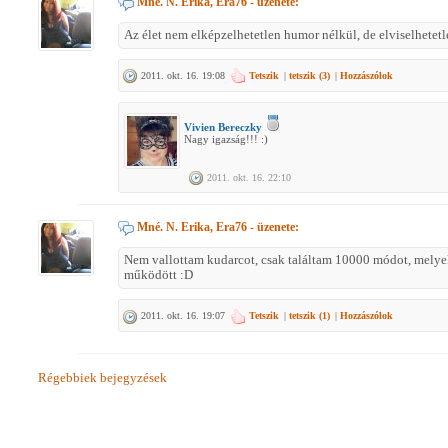
Mné. N. Erika, Era76
- üzenete:
Az élet nem elképzelhetetlen humor nélkül, de elviselhetetl
2011. okt. 16. 19:08
Tetszik
|
tetszik (
3
)
|
Hozzászólok
Vivien Bereczky
Nagy igazság!!! :)
2011. okt. 16. 22:10
Mné. N. Erika, Era76
- üzenete:
Nem vallottam kudarcot, csak találtam 10000 módot, melye
működött :D
2011. okt. 16. 19:07
Tetszik
|
tetszik (
1
)
|
Hozzászólok
Régebbiek bejegyzések