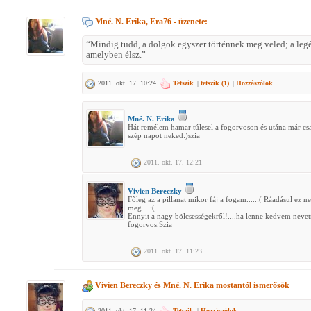
Mné. N. Erika, Era76
- üzenete:
“Mindig tudd, a dolgok egyszer történnek meg veled; a legé
amelyben élsz.”
2011. okt. 17. 10:24
Tetszik
|
tetszik (
1
)
|
Hozzászólok
Mné. N. Erika
Hát remélem hamar túlesel a fogorvoson és utána már cs
szép napot neked:)szia
2011. okt. 17. 12:21
Vivien Bereczky
Főleg az a pillanat mikor fáj a fogam.....:( Ráadásul ez n
meg....:(
Ennyit a nagy bölcsességekről!....ha lenne kedvem nevet
fogorvos.Szia
2011. okt. 17. 11:23
Vivien Bereczky
és
Mné. N. Erika
mostantól ismerősök
2011. okt. 17. 11:24
Tetszik
|
Hozzászólok