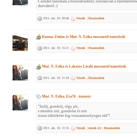
Csendet tanultam a beszédesektől, toleranciát a türelmetlen
durváktól.:)
2011. okt. 19. 09:48
Tetszik
|
Hozzászólok
Katona Zoltán
és
Mné. N. Erika
mostantól ismerősök
2011. okt. 18. 15:21
Tetszik
|
Hozzászólok
Mné. N. Erika
és
Lakatos László
mostantól ismerősök
2011. okt. 18. 11:18
Tetszik
|
Hozzászólok
Mné. N. Erika, Era76
- üzenete:
"Szólj, gondolj, tégy jót,
s minden szó, gondolat és tett
tiszta tükörként fog visszamosolyogni rád"!
2011. okt. 18. 11:16
Tetszik
|
tetszik (
2
)
|
Hozzászólok