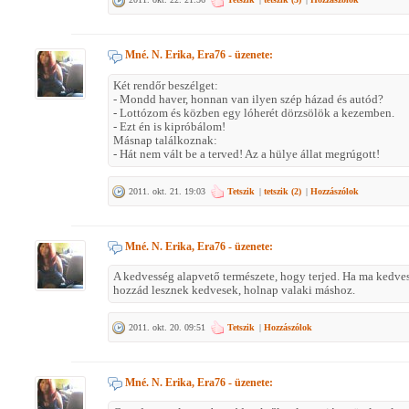
Mné. N. Erika, Era76
- üzenete:
Két rendőr beszélget:
- Mondd haver, honnan van ilyen szép házad és autód?
- Lottózom és közben egy lóherét dörzsölök a kezemben.
- Ezt én is kipróbálom!
Másnap találkoznak:
- Hát nem vált be a terved! Az a hülye állat megrúgott!
2011. okt. 21. 19:03
Tetszik
|
tetszik (
2
)
|
Hozzászólok
Mné. N. Erika, Era76
- üzenete:
A kedvesség alapvető természete, hogy terjed. Ha ma kedv
hozzád lesznek kedvesek, holnap valaki máshoz.
2011. okt. 20. 09:51
Tetszik
|
Hozzászólok
Mné. N. Erika, Era76
- üzenete: