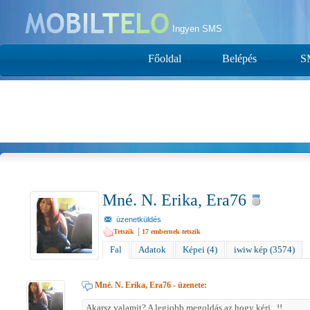
Ingyen SMS
Főoldal
Belépés
S
Mné. N. Erika, Era76
üzenetküldés
|
Tetszik
17
embernek tetszik
Fal
Adatok
Képei (4)
iwiw kép (3574)
Mné. N. Erika, Era76
- üzenete:
Akarsz valamit? A legjobb megoldás az hogy kérj...!!