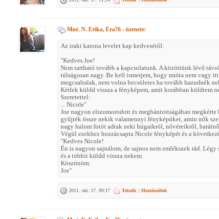
Mné. N. Erika, Era76
- üzenete:
Az iraki katona levelet kap kedvesétől:
"Kedves Joe!
Nem tartható tovább a kapcsolatunk. A közöttünk lévő távo
túlságosan nagy. Be kell ismerjem, hogy mióta nem vagy itt 
megcsaltalak, nem volna becsületes ha tovább hazudnék n
Kérlek küldd vissza a fényképem, amit korábban küldtem n
Szeretettel:
... Nicole"
Joe nagyon elszomorodott és megbántottságában megkérte k
gyűjték össze nekik valamennyi fényképüket, amin nők szer
nagy halom fotót adtak neki húgaikról, nővéreikről, barátnő
Végül ezekhez hozzácsapta Nicole fényképét és a következő
"Kedves Nicole!
Én is nagyon sajnálom, de sajnos nem emlékszek rád. Légy s
és a többit küldd vissza nekem.
Köszönöm:
Joe"
2011. okt. 17. 09:17
Tetszik
|
Hozzászólok