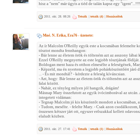
hisz a "nem" már úgyis a tiéd de talán kapsz egy "igent"...!!!
2011. okt. 28. 08:26
Tetszik
|
tetszik (
4
)
|
Hozzászólok
Mné. N. Erika, Era76
- üzenete:
Az ír Malcolm O'Reilly egyik este a kocsmában felemelte ko
tósztot mondta fennhangon:
- Bár lenne az életem örök és tölteném azt az asszony lábai 
Ezzel O'Reilly megnyerte az este legjobb tósztjának fődíját.
Boldogan ment haza és otthon elmesélte a feleségének, Ma
- Képzeld, ma én nyertem a legjobb pohárköszöntőért járó d
... - És mit mondtál? - kérdezte a feleség kíváncsian.
- Azt, hogy: Bár lenne az életem örök és tölteném azt az as
falai között.
- Nahát, ez tényleg milyen jól hangzik, drágám!
Másnap Mary összefutott az egyik ivócimborával az utcán. 
integetett vidáman:
- Tegnap Malcolm jó kis köszöntőt mondott a kocsmában, am
- Tudom, mesélte. - felelte Mary. - Csak azon csodálkozom,
összesen kétszer járt ott, egyszer erőszakkal kellett odavo
elaludt közben.
2011. okt. 27. 17:41
Tetszik
|
tetszik (
1
)
|
Hozzászólok