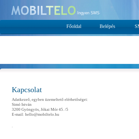
Ingyen SMS
Főoldal
Belépés
S
Kapcsolat
Adatkezeő, egyben üzemeltető elérhetőségei:
Simó István
3200 Gyöngyös, Jókai Mór 45. /5
E-mail: hello@mobiltelo.hu
-