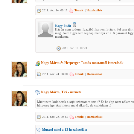
2011. dec. 14. 09:15
Tetszik
|
Hozzászólok
Nagy Judit
Hát én nem tudom. Igazából ha nem írjátok, fel sem tű
meg. Nem figyeltem tegnap mennyi volt. A páromét figy
megkapta.
2011. dec. 14. 09:24
Nagy Márta
és
Herperger Tamás
mostantól ismerősök
2011. nov. 24. 08:00
Tetszik
|
Hozzászólok
Nagy Márta, Tici
- üzenete:
Miért nem küldhetek a saját számomra sms-t? És ha épp nem nálam v
hülyeség így. Azt hittem majd sikerül, de csalódtam :(
2011. nov. 22. 09:43
Tetszik
|
Hozzászólok
Mutasd mind a 13 hozzászólást