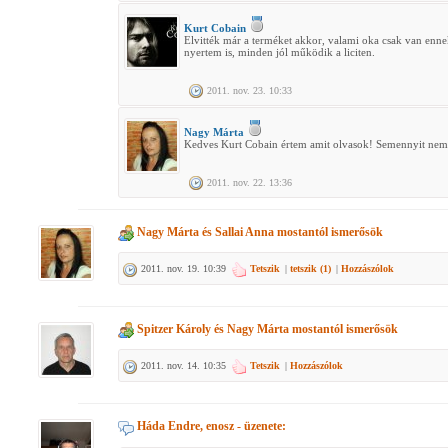
Kurt Cobain
Elvitték már a terméket akkor, valami oka csak van ennek,
nyertem is, minden jól működik a liciten.
2011. nov. 23. 10:33
Nagy Márta
Kedves Kurt Cobain értem amit olvasok! Semennyit nem 
2011. nov. 22. 13:36
Nagy Márta
és
Sallai Anna
mostantól ismerősök
2011. nov. 19. 10:39
Tetszik
|
tetszik (
1
)
|
Hozzászólok
Spitzer Károly
és
Nagy Márta
mostantól ismerősök
2011. nov. 14. 10:35
Tetszik
|
Hozzászólok
Háda Endre, enosz
- üzenete: