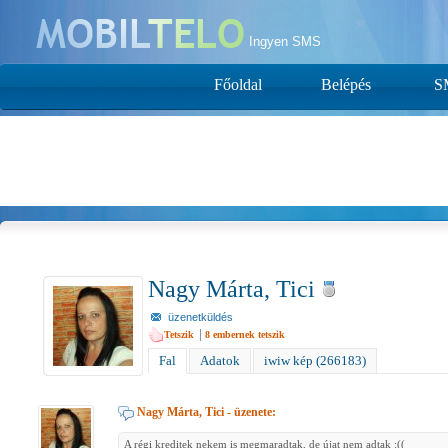
Ingyen SMS
Főoldal
Belépés
S
Nagy Márta, Tici
üzenetküldés
|
Tetszik
8
embernek tetszik
Fal
Adatok
iwiw kép (266183)
Nagy Márta, Tici
- üzenete:
A régi kreditek nekem is megmaradtak, de újat nem adtak :((