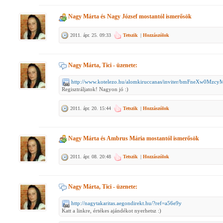
Nagy Márta
és
Nagy József
mostantól ismerősök
2011. ápr. 25. 09:33
Tetszik
|
Hozzászólok
Nagy Márta, Tici
- üzenete:
http://www.kotelezo.hu/alomkiruccanas/inviter/bmFneXw0Mz
Regisztráljatok! Nagyon jó :)
2011. ápr. 20. 15:44
Tetszik
|
Hozzászólok
Nagy Márta
és
Ambrus Mária
mostantól ismerősök
2011. ápr. 08. 20:48
Tetszik
|
Hozzászólok
Nagy Márta, Tici
- üzenete:
http://nagytakaritas.aegondirekt.hu/?ref=a56e9y
Katt a linkre, értékes ajándékot nyerhetsz :)