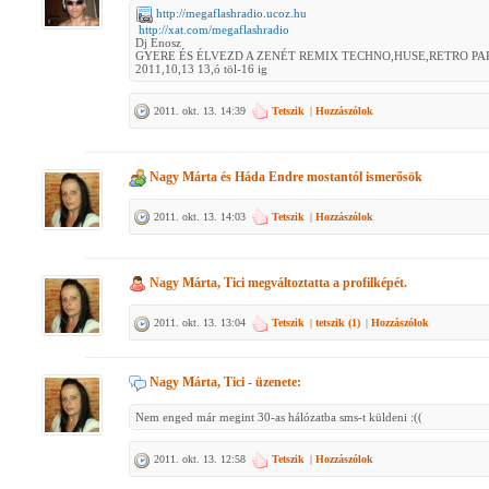
http://megaflashradio.ucoz.hu
http://xat.com/megaflashradio
Dj Enosz
GYERE ÉS ÉLVEZD A ZENÉT REMIX TECHNO,HUSE,RETRO PA
2011,10,13 13,ó töl-16 ig
2011. okt. 13. 14:39
Tetszik
|
Hozzászólok
Nagy Márta
és
Háda Endre
mostantól ismerősök
2011. okt. 13. 14:03
Tetszik
|
Hozzászólok
Nagy Márta, Tici
megváltoztatta a profilképét.
2011. okt. 13. 13:04
Tetszik
|
tetszik (
1
)
|
Hozzászólok
Nagy Márta, Tici
- üzenete:
Nem enged már megint 30-as hálózatba sms-t küldeni :((
2011. okt. 13. 12:58
Tetszik
|
Hozzászólok