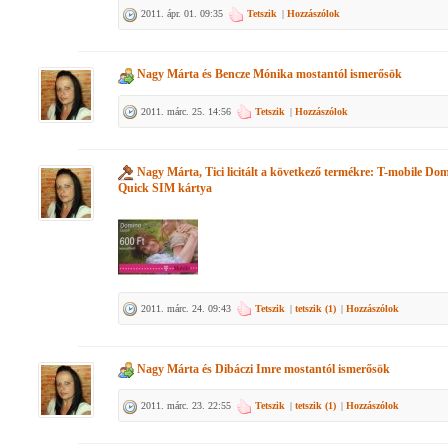
2011. ápr. 01. 09:35
Tetszik
|
Hozzászólok
Nagy Márta
és
Bencze Mónika
mostantól ismerősök
2011. márc. 25. 14:56
Tetszik
|
Hozzászólok
Nagy Márta, Tici
licitált a következő termékre:
T-mobile Do
Quick SIM kártya
2011. márc. 24. 09:43
Tetszik
|
tetszik (
1
)
|
Hozzászólok
Nagy Márta
és
Dibáczi Imre
mostantól ismerősök
2011. márc. 23. 22:55
Tetszik
|
tetszik (
1
)
|
Hozzászólok