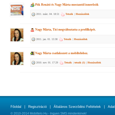
Pók Renátó
és
Nagy Márta
mostantól ismerősök
2011. márc. 04. 18:51
Tetszik
|
Hozzászólok
Nagy Márta, Tici
megváltoztatta a profilképét.
2011. jan. 01. 13:38
Tetszik
|
Hozzászólok
Nagy Márta
csatlakozott a mobiltelohoz.
2010. nov. 01. 17:29
Tetszik
|
tetszik (
1
)
|
Hozzászólok
Főoldal
|
Regisztráció
|
Általános Szerződési Feltételek
|
Adat
© 2010-2014 Mobiltelo.Hu - Ingyen SMS mindenkinek!