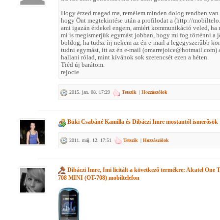
Hogy érzed magad ma, remélem minden dolog rendben van v
hogy Önt megtekintése után a profilodat a (http://mobiltelo
ami igazán érdekel engem, amiért kommunikáció veled, ha 
mi is megismerjük egymást jobban, hogy mi fog történni a 
boldog, ha tudsz írj nekem az én e-mail a legegyszerűbb 
tudni egymást, itt az én e-mail (omarrejoice@hotmail.com) 
hallani rólad, mint kívánok sok szerencsét ezen a héten.
Tiéd új barátom.
rejocie
2015. jan. 08. 17:29
Tetszik
|
Hozzászólok
Büki Csabáné Kamilla
és
Dibáczi Imre
mostantól ismerősök
2011. máj. 12. 17:51
Tetszik
|
Hozzászólok
Dibáczi Imre, Imi
licitált a következő termékre:
Alcatel One 
708 MINI (OT-708) mobiltelefon