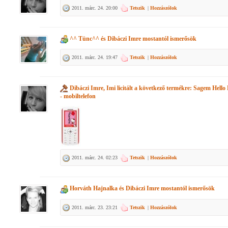
2011. márc. 24. 20:00
Tetszik
|
Hozzászólok
^^ Tünc^^
és
Dibáczi Imre
mostantól ismerősök
2011. márc. 24. 19:47
Tetszik
|
Hozzászólok
Dibáczi Imre, Imi
licitált a következő termékre:
Sagem Hello 
- mobiltelefon
2011. márc. 24. 02:23
Tetszik
|
Hozzászólok
Horváth Hajnalka
és
Dibáczi Imre
mostantól ismerősök
2011. márc. 23. 23:21
Tetszik
|
Hozzászólok