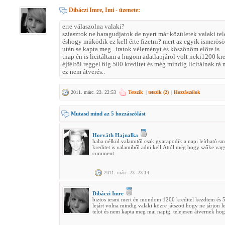
Dibáczi Imre, Imi
- üzenete:
erre válaszolna valaki?
sziasztok ne haragudjatok de nyert már közületek valaki tel
éshogy müködik ez kell érte fizetni? mert az egyik ismerö
után se kapta meg ..iratok véleményt és köszönöm elöre is.
tnap én is licitáltam a hugom adatlapjárol volt neki1200 kred
éjféltöl reggel 6ig 500 kreditet és még mindig licitálnak r
ez nem átverés..
2011. márc. 23. 22:53
Tetszik
|
tetszik (
2
)
|
Hozzászólok
Mutasd mind az 5 hozzászólást
Horváth Hajnalka
haha nélkül.valamitől csak gyarapodik a napi leírható s
kreditet is valamiből adni kell.Attól még hogy szőke v
comment
2011. márc. 23. 23:14
Dibáczi Imre
biztos iesmi mert én mondom 1200 kreditel kezdtem és 50
lejárt volna mindig valaki közre játszott hogy ne járjon 
telot és nem kapta meg mai napig. telejesen átvernek hogy