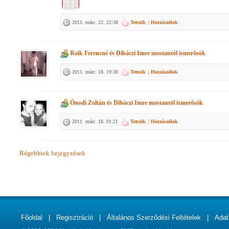
2011. márc. 22. 22:38
Tetszik
|
Hozzászólok
Roik Ferencné
és
Dibáczi Imre
mostantól ismerősök
2011. márc. 18. 19:38
Tetszik
|
Hozzászólok
Ónodi Zoltán
és
Dibáczi Imre
mostantól ismerősök
2011. márc. 18. 01:21
Tetszik
|
Hozzászólok
Régebbiek bejegyzések
Főoldal
|
Regisztráció
|
Általános Szerződési Feltételek
|
Adat