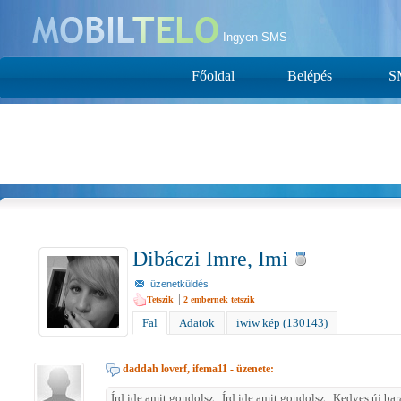
Ingyen SMS
Főoldal
Belépés
S
Dibáczi Imre, Imi
üzenetküldés
|
Tetszik
2
embernek tetszik
Fal
Adatok
iwiw kép (130143)
daddah loverf, ifema11
- üzenete:
Írd ide amit gondolsz...Írd ide amit gondolsz...Kedves új bar