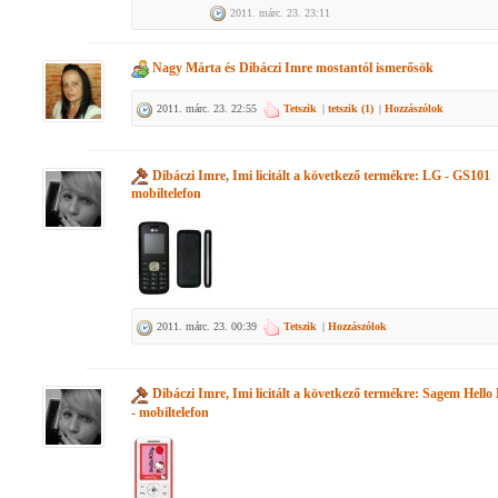
2011. márc. 23. 23:11
Nagy Márta
és
Dibáczi Imre
mostantól ismerősök
2011. márc. 23. 22:55
Tetszik
|
tetszik (
1
)
|
Hozzászólok
Dibáczi Imre, Imi
licitált a következő termékre:
LG - GS101
mobiltelefon
2011. márc. 23. 00:39
Tetszik
|
Hozzászólok
Dibáczi Imre, Imi
licitált a következő termékre:
Sagem Hello 
- mobiltelefon