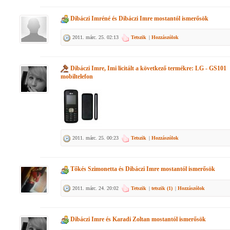
Dibáczi Imréné
és
Dibáczi Imre
mostantól ismerősök
2011. márc. 25. 02:13
Tetszik
|
Hozzászólok
Dibáczi Imre, Imi
licitált a következő termékre:
LG - GS101
mobiltelefon
2011. márc. 25. 00:23
Tetszik
|
Hozzászólok
Tőkés Szimonetta
és
Dibáczi Imre
mostantól ismerősök
2011. márc. 24. 20:02
Tetszik
|
tetszik (
1
)
|
Hozzászólok
Dibáczi Imre
és
Karadi Zoltan
mostantól ismerősök