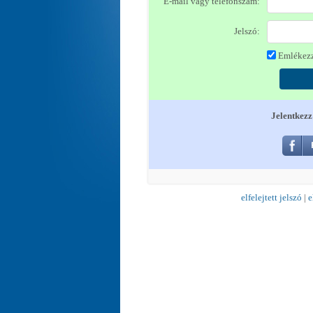
E-mail vagy telefonszám:
Jelszó:
Emlékezz
Jelentkezz
elfelejtett jelszó
|
e