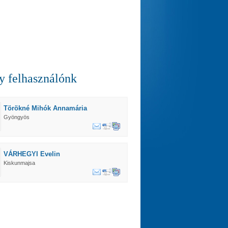
 felhasználónk
Törökné Mihók Annamária
Gyöngyös
VÁRHEGYI Evelin
Kiskunmajsa