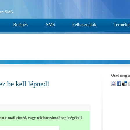
yen SMS
Belépés
SMS
Felhasználók
Terméke
Oszd meg a
z be kell lépned!
tt e-mail címed, vagy telefonszámod segítségével!