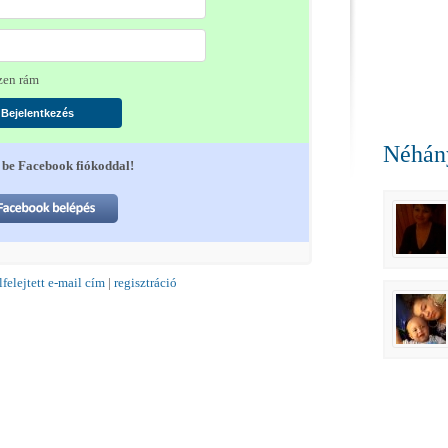
en rám
Néhány
 be Facebook fiókoddal!
lfelejtett e-mail cím
|
regisztráció