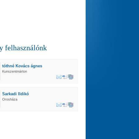
 felhasználónk
tóthné Kovács ágnes
Kunszentmárton
Sarkadi Ildikó
Orosháza