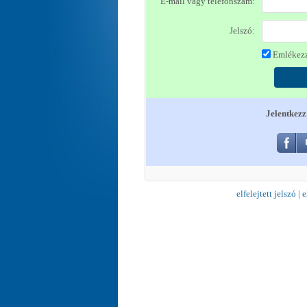
E-mail vagy telefonszám:
Jelszó:
Emlékezz
Jelentkezz
elfelejtett jelszó
|
e