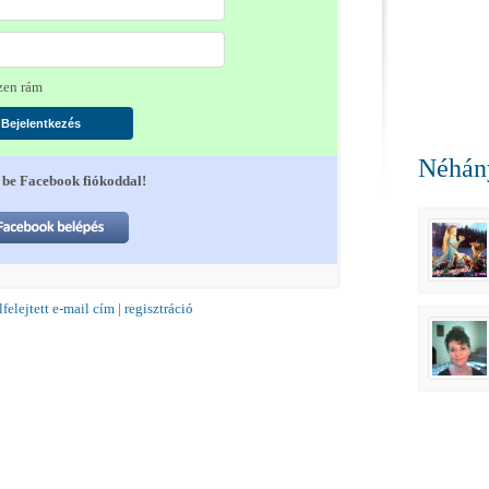
en rám
Néhány
 be Facebook fiókoddal!
lfelejtett e-mail cím
|
regisztráció