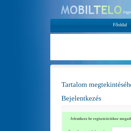
Ing
Főoldal
Tartalom megtekintéséhe
Bejelentkezés
Jelentkezz be regisztrációkor megado