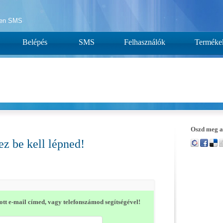
yen SMS
Belépés
SMS
Felhasználók
Terméke
Oszd meg a
z be kell lépned!
tt e-mail címed, vagy telefonszámod segítségével!