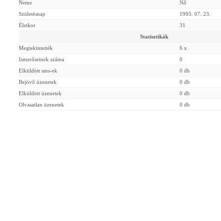
Neme
Nő
Születésnap
1995. 07. 23.
Életkor
31
Statisztikák
Megtekintették
6 x
Ismerőseinek száma
0
Elküldött sms-ek
0 db
Bejövő üzenetek
0 db
Elküldött üzenetek
0 db
Olvasatlan üzenetek
0 db