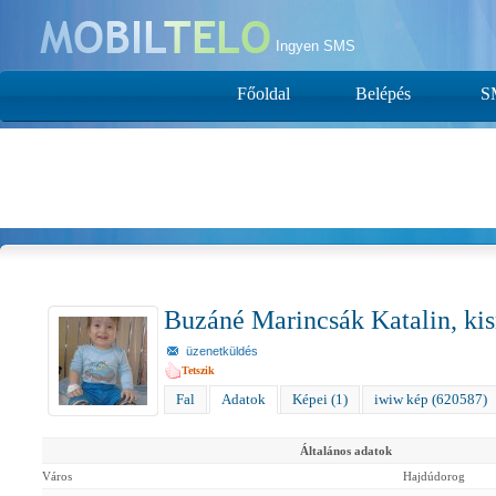
Ingyen SMS
Főoldal
Belépés
S
Buzáné Marincsák Katalin, k
üzenetküldés
Tetszik
Fal
Adatok
Képei (1)
iwiw kép (620587)
Általános adatok
Város
Hajdúdorog