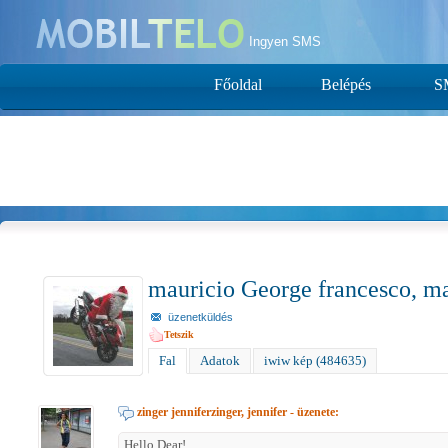
Ingyen SMS
Főoldal
Belépés
S
mauricio George francesco, m
üzenetküldés
Tetszik
Fal
Adatok
iwiw kép (484635)
zinger jenniferzinger, jennifer
- üzenete:
Hello Dear!