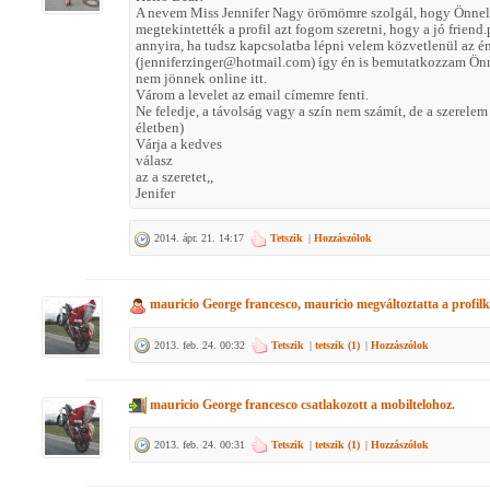
A nevem Miss Jennifer Nagy örömömre szolgál, hogy Önnel 
megtekintették a profil azt fogom szeretni, hogy a jó friend
annyira, ha tudsz kapcsolatba lépni velem közvetlenül az én
(jenniferzinger@hotmail.com) így én is bemutatkozzam Önne
nem jönnek online itt.
Várom a levelet az email címemre fenti.
Ne feledje, a távolság vagy a szín nem számít, de a szerele
életben)
Várja a kedves
válasz
az a szeretet,,
Jenifer
2014. ápr. 21. 14:17
Tetszik
|
Hozzászólok
mauricio George francesco, mauricio
megváltoztatta a profilk
2013. feb. 24. 00:32
Tetszik
|
tetszik (
1
)
|
Hozzászólok
mauricio George francesco
csatlakozott a mobiltelohoz.
2013. feb. 24. 00:31
Tetszik
|
tetszik (
1
)
|
Hozzászólok